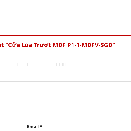
xét “Cửa Lùa Trượt MDF P1-1-MDFV-SGD”
of 5 stars
5 of 5 stars
Email
*