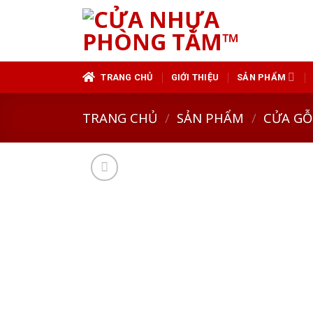
Skip
to
content
TRANG CHỦ
GIỚI THIỆU
SẢN PHẨM
TRANG CHỦ
/
SẢN PHẨM
/
CỬA GỖ