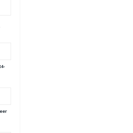
D
R4-
eer