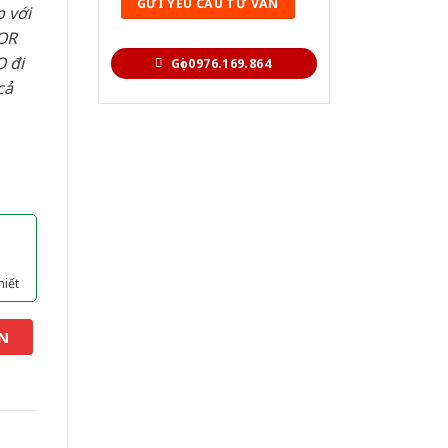
 với
OR
 đi
Gọi 0976.169.864
cả
hiết
N