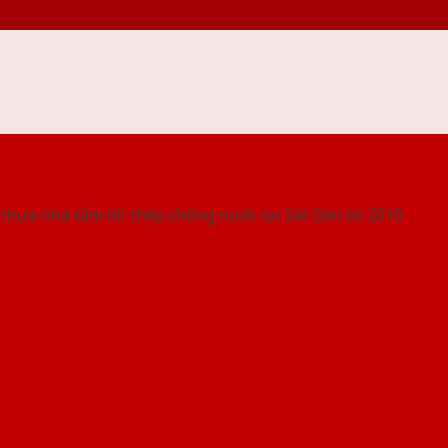
 THỐNG SHOWROOM SAIGONDOOR
nhựa nhà tắm lõi thép chống nước tại Sài Gòn từ 2010