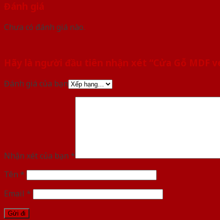
Đánh giá
Chưa có đánh giá nào.
Hãy là người đầu tiên nhận xét “Cửa Gỗ MDF 
Đánh giá của bạn
Nhận xét của bạn
*
Tên
*
Email
*