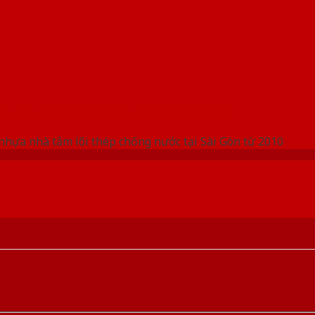
 THỐNG SHOWROOM SAIGONDOOR
nhựa nhà tắm lõi thép chống nước tại Sài Gòn từ 2010