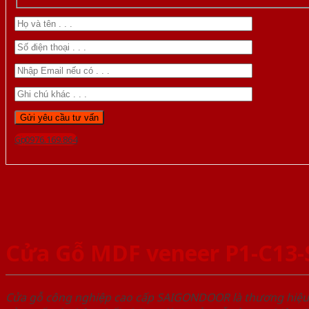
Gọi 0976.169.864
Cửa Gỗ MDF veneer P1-C13
Cửa gỗ công nghiệp cao cấp SAIGONDOOR là thương hiệ