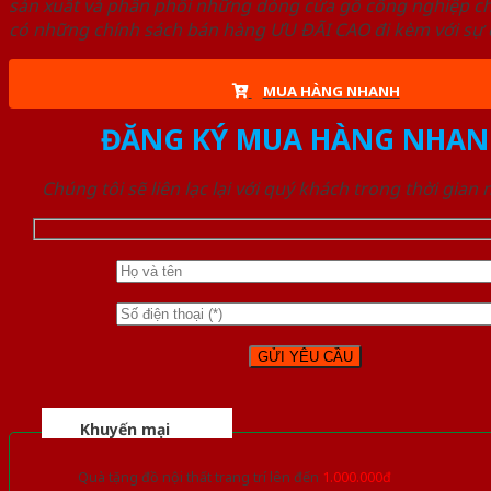
sản xuất và phân phối những dòng cửa gỗ công nghiệp ch
có những chính sách bán hàng ƯU ĐÃI CAO đi kèm với sự đ
MUA HÀNG NHANH
ĐĂNG KÝ MUA HÀNG NHAN
Chúng tôi sẽ liên lạc lại với quý khách trong thời gian
Khuyến mại
Quà tặng đồ nội thất trang trí lên đến
1.000.000đ