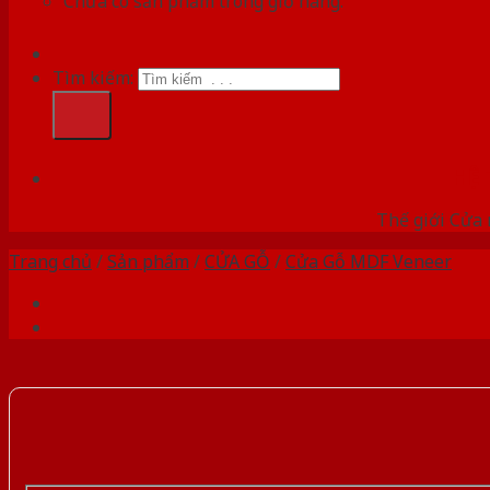
Chưa có sản phẩm trong giỏ hàng.
Tìm kiếm:
HỆ
Thế giới Cửa 
Trang chủ
/
Sản phẩm
/
CỬA GỖ
/
Cửa Gỗ MDF Veneer