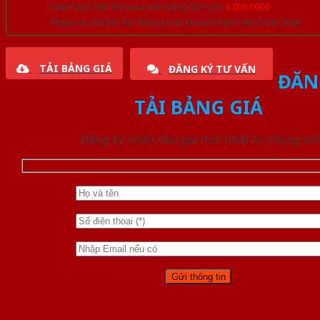
Giảm trực tiếp khi mua đơn hàng lớn hơn
3.000.000đ
Nhiều ưu đãi lớn khi đăng ký tài khoản thành viên thân thiết
TẢI BẢNG GIÁ
ĐĂNG KÝ TƯ VẤN
ĐĂN
TẢI BẢNG GIÁ
Đăng ký nhận báo giá mới nhất từ chúng tôi