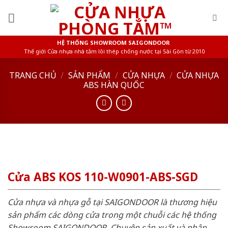
Skip
to
content
HỆ THỐNG SHOWROOM SAIGONDOOR
Thế giới Cửa nhựa nhà tắm lõi thép chống nước tại Sài Gòn từ 2010
TRANG CHỦ
/
SẢN PHẨM
/
CỬA NHỰA
/
CỬA NHỰA
ABS HÀN QUỐC
Cửa ABS KOS 110-W0901-ABS-SGD
Cửa nhựa và nhựa gỗ tại SAIGONDOOR là thương hiệu
sản phẩm các dòng cửa trong một chuỗi các hệ thống
Showroom SAIGONDOOR. Chuyên sản xuất và phân